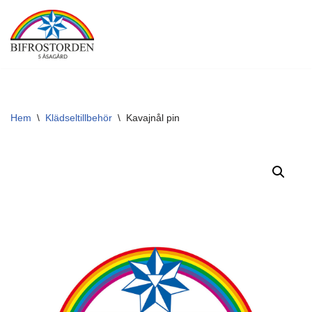
Hoppa
till
innehåll
Hem
\
Klädseltillbehör
\
Kavajnål pin